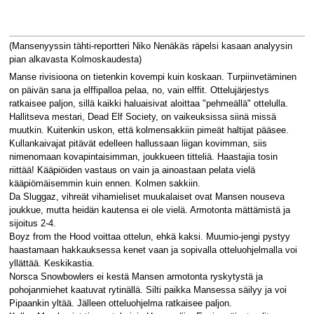
(Mansenyyssin tähti-reportteri Niko Nenäkäs räpelsi kasaan analyysin
pian alkavasta Kolmoskaudesta)
Manse rivisioona on tietenkin kovempi kuin koskaan. Turpiinvetäminen
on päivän sana ja elffipalloa pelaa, no, vain elffit. Ottelujärjestys
ratkaisee paljon, sillä kaikki haluaisivat aloittaa "pehmeällä" ottelulla.
Hallitseva mestari, Dead Elf Society, on vaikeuksissa siinä missä
muutkin. Kuitenkin uskon, että kolmensakkiin pimeät haltijat pääsee.
Kullankaivajat pitävät edelleen hallussaan liigan kovimman, siis
nimenomaan kovapintaisimman, joukkueen titteliä. Haastajia tosin
riittää! Kääpiöiden vastaus on vain ja ainoastaan pelata vielä
kääpiömäisemmin kuin ennen. Kolmen sakkiin.
Da Sluggaz, vihreät vihamieliset muukalaiset ovat Mansen nouseva
joukkue, mutta heidän kautensa ei ole vielä. Armotonta mättämistä ja
sijoitus 2-4.
Boyz from the Hood voittaa ottelun, ehkä kaksi. Muumio-jengi pystyy
haastamaan hakkauksessa kenet vaan ja sopivalla otteluohjelmalla voi
yllättää. Keskikastia.
Norsca Snowbowlers ei kestä Mansen armotonta ryskytystä ja
pohojanmiehet kaatuvat rytinällä. Silti paikka Mansessa säilyy ja voi
Pipaankin yltää. Jälleen otteluohjelma ratkaisee paljon.