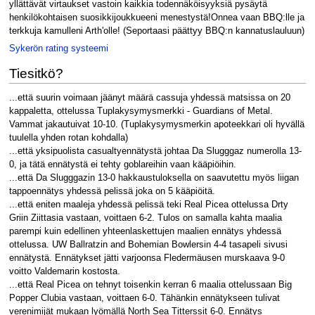
yllättävät virtaukset vastoin kaikkia todennäköisyyksiä pysäytä
henkilökohtaisen suosikkijoukkueeni menestystä!Onnea vaan BBQ:lle ja
terkkuja kamulleni Arth'olle! (Seportaasi päättyy BBQ:n kannatuslauluun)
Sykerön rating systeemi
Tiesitkö?
...että suurin voimaan jäänyt määrä cassuja yhdessä matsissa on 20
kappaletta, ottelussa Tuplakysymysmerkki - Guardians of Metal.
Vammat jakautuivat 10-10. (Tuplakysymysmerkin apoteekkari oli hyvällä
tuulella yhden rotan kohdalla)
...että yksipuolista casualtyennätystä johtaa Da Slugggaz numerolla 13-
0, ja tätä ennätystä ei tehty goblareihin vaan kääpiöihin.
...että Da Slugggazin 13-0 hakkaustuloksella on saavutettu myös liigan
tappoennätys yhdessä pelissä joka on 5 kääpiöitä.
...että eniten maaleja yhdessä pelissä teki Real Picea ottelussa Drty
Griin Ziittasia vastaan, voittaen 6-2. Tulos on samalla kahta maalia
parempi kuin edellinen yhteenlaskettujen maalien ennätys yhdessä
ottelussa. UW Ballratzin and Bohemian Bowlersin 4-4 tasapeli sivusi
ennätystä. Ennätykset jätti varjoonsa Fledermäusen murskaava 9-0
voitto Valdemarin kostosta.
...että Real Picea on tehnyt toisenkin kerran 6 maalia ottelussaan Big
Popper Clubia vastaan, voittaen 6-0. Tähänkin ennätykseen tulivat
verenimijät mukaan lyömällä North Sea Titterssit 6-0. Ennätys