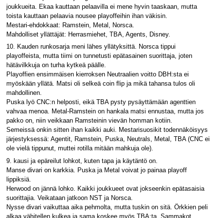
joukkueita. Ekaa kauttaan pelaavilla ei mene hyvin taaskaan, mutta
toista kauttaan pelaavia nousee playoffeihin ihan väkisin.
Mestari-ehdokkaat: Ramstein, Metal, Norsca.
Mahdolliset yllättäjät: Herrasmiehet, TBA, Agents, Disney.
10. Kauden runkosarja meni lähes yllätyksittä. Norsca tippui
playoffeista, mutta tiimi on tunnetusti epätasainen suorittaja, joten
hätävilkkuja on turha kytkeä päälle.
Playoffien ensimmäisen kierroksen Neutraalien voitto DBH:sta ei
myöskään yllätä. Matsi oli selkeä coin flip ja mikä tahansa tulos oli
mahdollinen.
Puska lyö CNC:n helposti, eikä TBA pysty pysäyttämään agenttien
vahvaa menoa. Metal-Ramstein on hankala matsi ennustaa, mutta jos
pakko on, niin veikkaan Ramsteinin vievän homman kotiin.
Semeissä onkin sitten ihan kaikki auki. Mestarisuosikit todennäköisyys
järjestyksessä: Agentit, Ramstein, Puska, Neutrals, Metal, TBA (CNC ei
ole vielä tippunut, muttei rotilla mitään mahkuja ole).
9. kausi ja epäreilut lohkot, kuten tapa ja käytäntö on.
Manse divari on karkkia. Puska ja Metal voivat jo painaa playoff
lippiksiä.
Herwood on jännä lohko. Kaikki joukkueet ovat jokseenkin epätasaisia
suorittajia. Veikataan jatkoon NST ja Norsca.
Nysse divari vaikuttaa aika pehmolta, mutta tuskin on sitä. Örkkien peli
alkaa vähitellen kulkea ja sama koskee myös TBA:ta. Sammakot