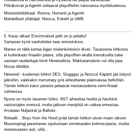
Pitkäkorvat ja Agentit seilaavat playoffeihin tukevassa myötätuulessa.
Mestariehdokkaat: Rooma, Humanit ja Agentit.
Mahdolliset yllättäjät: Norsca, Enkelit ja UWB.
5. Kausi alkaa! Ensimmäiset pelit on jo pelattu!
Sampsan kynä sauhuttelee taas ennustuksia...
Manse on tällä kertaa liigan mielenkiintoisin divari. Tasaisesta lohkosta
ei kuitenkaan finaaliin pääse, sillä playoffien ekalla kierroksella tulee
vastaan raudanlujat tiimit Herwoodista. Makkaramatsiin voi olla jopa
fiksua tähdätä.
Herwood - kuoleman lohko! DES, Slugggaz ja Norsca! Käpärit jää tietysti
jalkoihin, vaikkakin mercenary jyrä aiheuttanee päänvaivaa hetkittäin.
Tämän lohkon kaksi parasta pelaavat mestaruudesta semi-finaali
vaiheessa.
Nysse on myös tasainen lohko. NST aiheuttaa huolta ja hävikkiä
vastustajien riveissä, mutta jatkoon menijöitä on vaikea ennustaa.
Arvataan Nuljaskat ja Ballratz.
Rotwalli... Boyz from the Hood jyrää tämän lohkon aivan maan rakoon.
Muumiojengi parantanee sijoitustaan viimekauden kolmossijasta, muttei
mestaruuteen asti, sillä...