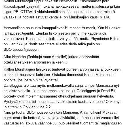
Kallon Murskaajat tippuu takaisin Herwoodiin. Ensimmäiset pelit
Kaaoskäpärit pysyvät mukana hakkauksessa, muttei maaleissa ja kun
liigan PELOTTAVIN ykköskentällinen jää loppukaudesta pari miestä
vajaaksi ja hoblarit astuvat kentälle, on Murskaajien kausi pilalla.
Herwoodissa noususta kamppailevat Humaanit Humanit, Yön Nuljaskat
ja Tautiset Agentit. Etenkin liskomiesten peli viime kaudella oli
vakuuttavaa. Punasulan palloilijat voi yllättää, mutta Phyndarine Elites
on liian rikki ja North sea titters ei edes tiedä mikä pallo on.
BBQ tippuu Nysseen.
Niko Nenätön (Terkkuja vaan Arth'olle!) jatkaa analyysiään
ottelujärjestyksen arpomisen jälkeen...
Kallon Murskaajien lahjukset tuntuvat purreen arvonnassa ja joukkueen
osakkeet nousevat kohisten. Ostakaa ihmeessä Kallon Murskaajien
optioita, jos jostain niitä löydätte!
Da Sluggaz aloittaa myös melkomukavalla sarjalla - jos Mansessa nyt
sellaista voi olla - kun taas ennakkosuosikit Golddiggers ja Dead Elf
Society ovat molemmat saaneet otteluohjelman suoraan helvetistä.
Pystyvätkö suosikit nousemaan vaikeuksien kautta voittoon? Onko nyt
jo sittenkin Örkkien vuosi?!?
Niin, ja tuota, BBQ nousee köh köh Manseen. Aivan oikein! Mukavat
ogret ovat niin ketteriä, vahvoja ja älykkäitä, että nousu on varma ellei
vastustajien jatkuva väärinpeluu, puolueelliset tuomarit tai magiantuulen