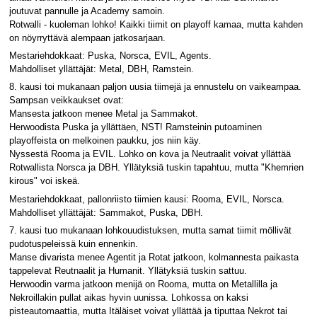
joutuvat pannulle ja Academy samoin.
Rotwalli - kuoleman lohko! Kaikki tiimit on playoff kamaa, mutta kahden
on nöyrryttävä alempaan jatkosarjaan.
Mestariehdokkaat: Puska, Norsca, EVIL, Agents.
Mahdolliset yllättäjät: Metal, DBH, Ramstein.
8. kausi toi mukanaan paljon uusia tiimejä ja ennustelu on vaikeampaa.
Sampsan veikkaukset ovat:
Mansesta jatkoon menee Metal ja Sammakot.
Herwoodista Puska ja yllättäen, NST! Ramsteinin putoaminen
playoffeista on melkoinen paukku, jos niin käy.
Nyssestä Rooma ja EVIL. Lohko on kova ja Neutraalit voivat yllättää
Rotwallista Norsca ja DBH. Yllätyksiä tuskin tapahtuu, mutta "Khemrien
kirous" voi iskeä.
Mestariehdokkaat, pallonriisto tiimien kausi: Rooma, EVIL, Norsca.
Mahdolliset yllättäjät: Sammakot, Puska, DBH.
7. kausi tuo mukanaan lohkouudistuksen, mutta samat tiimit möllivät
pudotuspeleissä kuin ennenkin.
Manse divarista menee Agentit ja Rotat jatkoon, kolmannesta paikasta
tappelevat Reutnaalit ja Humanit. Yllätyksiä tuskin sattuu.
Herwoodin varma jatkoon menijä on Rooma, mutta on Metallilla ja
Nekroillakin pullat aikas hyvin uunissa. Lohkossa on kaksi
pisteautomaattia, mutta Itäläiset voivat yllättää ja tiputtaa Nekrot tai