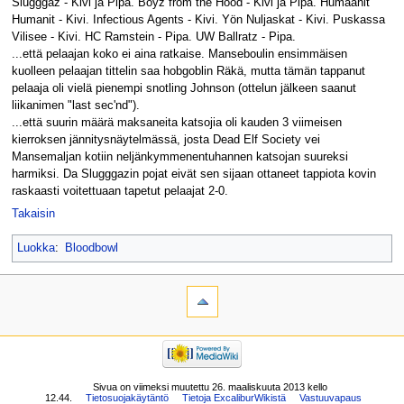
Slugggaz - Kivi ja Pipa. Boyz from the Hood - Kivi ja Pipa. Humaanit
Humanit - Kivi. Infectious Agents - Kivi. Yön Nuljaskat - Kivi. Puskassa
Vilisee - Kivi. HC Ramstein - Pipa. UW Ballratz - Pipa.
...että pelaajan koko ei aina ratkaise. Manseboulin ensimmäisen
kuolleen pelaajan tittelin saa hobgoblin Räkä, mutta tämän tappanut
pelaaja oli vielä pienempi snotling Johnson (ottelun jälkeen saanut
liikanimen "last sec'nd").
...että suurin määrä maksaneita katsojia oli kauden 3 viimeisen
kierroksen jännitysnäytelmässä, josta Dead Elf Society vei
Mansemaljan kotiin neljänkymmenentuhannen katsojan suureksi
harmiksi. Da Slugggazin pojat eivät sen sijaan ottaneet tappiota kovin
raskaasti voitettuaan tapetut pelaajat 2-0.
Takaisin
Luokka
:
Bloodbowl
Sivua on viimeksi muutettu 26. maaliskuuta 2013 kello
12.44.
Tietosuojakäytäntö
Tietoja ExcaliburWikistä
Vastuuvapaus