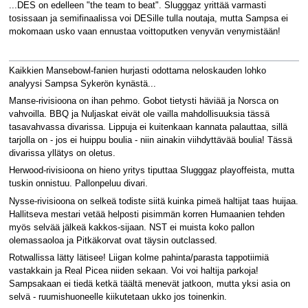
...DES on edelleen "the team to beat". Slugggaz yrittää varmasti
tosissaan ja semifinaalissa voi DESille tulla noutaja, mutta Sampsa ei
mokomaan usko vaan ennustaa voittoputken venyvän venymistään!
Kaikkien Mansebowl-fanien hurjasti odottama neloskauden lohko
analyysi Sampsa Sykerön kynästä...
Manse-rivisioona on ihan pehmo. Gobot tietysti häviää ja Norsca on
vahvoilla. BBQ ja Nuljaskat eivät ole vailla mahdollisuuksia tässä
tasavahvassa divarissa. Lippuja ei kuitenkaan kannata palauttaa, sillä
tarjolla on - jos ei huippu boulia - niin ainakin viihdyttävää boulia! Tässä
divarissa yllätys on oletus.
Herwood-rivisioona on hieno yritys tiputtaa Slugggaz playoffeista, mutta
tuskin onnistuu. Pallonpeluu divari.
Nysse-rivisioona on selkeä todiste siitä kuinka pimeä haltijat taas huijaa.
Hallitseva mestari vetää helposti pisimmän korren Humaanien tehden
myös selvää jälkeä kakkos-sijaan. NST ei muista koko pallon
olemassaoloa ja Pitkäkorvat ovat täysin outclassed.
Rotwallissa lätty lätisee! Liigan kolme pahinta/parasta tappotiimiä
vastakkain ja Real Picea niiden sekaan. Voi voi haltija parkoja!
Sampsakaan ei tiedä ketkä täältä menevät jatkoon, mutta yksi asia on
selvä - ruumishuoneelle kiikutetaan ukko jos toinenkin.