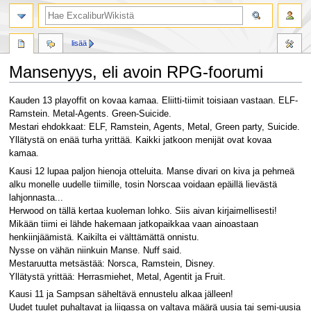
lisää
Mansenyys, eli avoin RPG-foorumi
Siirry
Siirry
Kauden 13 playoffit on kovaa kamaa. Eliitti-tiimit toisiaan vastaan. ELF-
navigaatioon
hakuun
Ramstein. Metal-Agents. Green-Suicide.
Mestari ehdokkaat: ELF, Ramstein, Agents, Metal, Green party, Suicide.
Yllätystä on enää turha yrittää. Kaikki jatkoon menijät ovat kovaa
kamaa.
Kausi 12 lupaa paljon hienoja otteluita. Manse divari on kiva ja pehmeä
alku monelle uudelle tiimille, tosin Norscaa voidaan epäillä lievästä
lahjonnasta...
Herwood on tällä kertaa kuoleman lohko. Siis aivan kirjaimellisesti!
Mikään tiimi ei lähde hakemaan jatkopaikkaa vaan ainoastaan
henkiinjäämistä. Kaikilta ei välttämättä onnistu.
Nysse on vähän niinkuin Manse. Nuff said.
Mestaruutta metsästää: Norsca, Ramstein, Disney.
Yllätystä yrittää: Herrasmiehet, Metal, Agentit ja Fruit.
Kausi 11 ja Sampsan säheltävä ennustelu alkaa jälleen!
Uudet tuulet puhaltavat ja liigassa on valtava määrä uusia tai semi-uusia