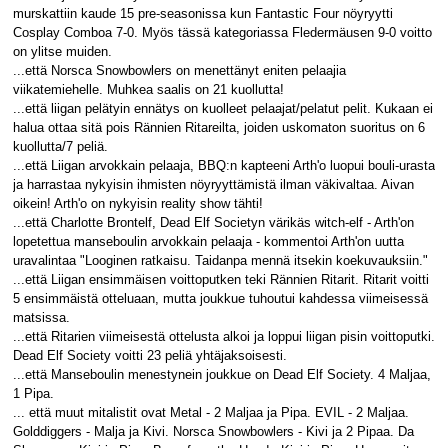
murskattiin kaude 15 pre-seasonissa kun Fantastic Four nöyryytti
Cosplay Comboa 7-0. Myös tässä kategoriassa Fledermäusen 9-0 voitto
on ylitse muiden.
...että Norsca Snowbowlers on menettänyt eniten pelaajia
viikatemiehelle. Muhkea saalis on 21 kuollutta!
...että liigan pelätyin ennätys on kuolleet pelaajat/pelatut pelit. Kukaan ei
halua ottaa sitä pois Rännien Ritareilta, joiden uskomaton suoritus on 6
kuollutta/7 peliä.
...että Liigan arvokkain pelaaja, BBQ:n kapteeni Arth'o luopui bouli-urasta
ja harrastaa nykyisin ihmisten nöyryyttämistä ilman väkivaltaa. Aivan
oikein! Arth'o on nykyisin reality show tähti!
...että Charlotte Brontelf, Dead Elf Societyn värikäs witch-elf - Arth'on
lopetettua manseboulin arvokkain pelaaja - kommentoi Arth'on uutta
uravalintaa "Looginen ratkaisu. Taidanpa mennä itsekin koekuvauksiin."
...että Liigan ensimmäisen voittoputken teki Rännien Ritarit. Ritarit voitti
5 ensimmäistä otteluaan, mutta joukkue tuhoutui kahdessa viimeisessä
matsissa.
...että Ritarien viimeisestä ottelusta alkoi ja loppui liigan pisin voittoputki.
Dead Elf Society voitti 23 peliä yhtäjaksoisesti.
...että Manseboulin menestynein joukkue on Dead Elf Society. 4 Maljaa,
1 Pipa.
... että muut mitalistit ovat Metal - 2 Maljaa ja Pipa. EVIL - 2 Maljaa.
Golddiggers - Malja ja Kivi. Norsca Snowbowlers - Kivi ja 2 Pipaa. Da