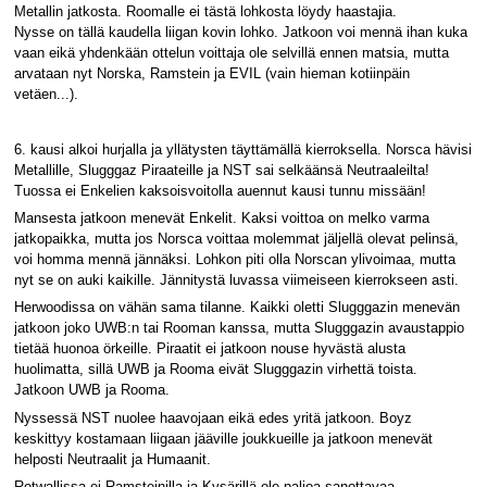
Metallin jatkosta. Roomalle ei tästä lohkosta löydy haastajia.
Nysse on tällä kaudella liigan kovin lohko. Jatkoon voi mennä ihan kuka
vaan eikä yhdenkään ottelun voittaja ole selvillä ennen matsia, mutta
arvataan nyt Norska, Ramstein ja EVIL (vain hieman kotiinpäin
vetäen...).
6. kausi alkoi hurjalla ja yllätysten täyttämällä kierroksella. Norsca hävisi
Metallille, Slugggaz Piraateille ja NST sai selkäänsä Neutraaleilta!
Tuossa ei Enkelien kaksoisvoitolla auennut kausi tunnu missään!
Mansesta jatkoon menevät Enkelit. Kaksi voittoa on melko varma
jatkopaikka, mutta jos Norsca voittaa molemmat jäljellä olevat pelinsä,
voi homma mennä jännäksi. Lohkon piti olla Norscan ylivoimaa, mutta
nyt se on auki kaikille. Jännitystä luvassa viimeiseen kierrokseen asti.
Herwoodissa on vähän sama tilanne. Kaikki oletti Slugggazin menevän
jatkoon joko UWB:n tai Rooman kanssa, mutta Slugggazin avaustappio
tietää huonoa örkeille. Piraatit ei jatkoon nouse hyvästä alusta
huolimatta, sillä UWB ja Rooma eivät Slugggazin virhettä toista.
Jatkoon UWB ja Rooma.
Nyssessä NST nuolee haavojaan eikä edes yritä jatkoon. Boyz
keskittyy kostamaan liigaan jääville joukkueille ja jatkoon menevät
helposti Neutraalit ja Humaanit.
Rotwallissa ei Ramsteinilla ja Kysärillä ole paljoa sanottavaa.