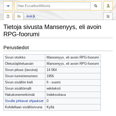
lisää
Tietoja sivusta Mansenyys, eli avoin
RPG-foorumi
Siirry
Siirry
Perustiedot
navigaatioon
hakuun
Sivun otsikko
Mansenyys, eli avoin RPG-foorumi
Oletuslajitteluavain
Mansenyys, eli avoin RPG-foorumi
Sivun pituus (tavuina)
14 064
Sivun tunnistenumero
1956
Sivun sisällön kieli
fi - suomi
Sivun sisältömalli
wikiteksti
Hakukonemerkinnät
Indeksoitava
Sivulle johtavat ohjaukset
0
Kohdellaan sisältösivuna
Kyllä