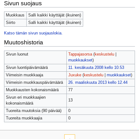
Sivun suojaus
Muokkaus
Salli kaikki käyttäjät (ikuinen)
Siirto
Salli kaikki käyttäjät (ikuinen)
Katso tämän sivun suojauslokia.
Muutoshistoria
Sivun luonut
Tappajasorsa
(
keskustelu
|
muokkaukset
)
Sivun luontipäivämäärä
11. kesäkuuta 2008 kello 10.53
Viimeisin muokkaaja
Juxuke
(
keskustelu
|
muokkaukset
)
Viimeisin muokkauspäivämäärä
26. maaliskuuta 2013 kello 12.44
Muokkausten kokonaismäärä
77
Sivun eri muokkaajien
13
kokonaismäärä
Tuoreita muutoksia (90 päivää)
0
Tuoreita muokkaajia
0