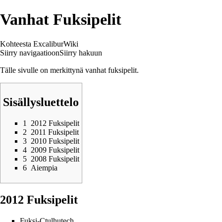
Vanhat Fuksipelit
Kohteesta ExcaliburWiki
Siirry navigaatioon
Siirry hakuun
Tälle sivulle on merkittynä vanhat fuksipelit.
Sisällysluettelo
1
2012 Fuksipelit
2
2011 Fuksipelit
3
2010 Fuksipelit
4
2009 Fuksipelit
5
2008 Fuksipelit
6
Aiempia
2012 Fuksipelit
Fuksi-Ctulhutech