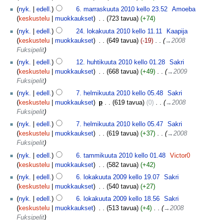
nyk.
edell.
6. marraskuuta 2010 kello 23.52
‎
Amoeba
keskustelu
muokkaukset
‎
723 tavua
+74
nyk.
edell.
24. lokakuuta 2010 kello 11.11
‎
Kaapija
keskustelu
muokkaukset
‎
649 tavua
-19
‎
→‎2008
Fuksipelit
nyk.
edell.
12. huhtikuuta 2010 kello 01.28
‎
Sakri
keskustelu
muokkaukset
‎
668 tavua
+49
‎
→‎2009
Fuksipelit
nyk.
edell.
7. helmikuuta 2010 kello 05.48
‎
Sakri
keskustelu
muokkaukset
‎
p
619 tavua
0
‎
→‎2008
Fuksipelit
nyk.
edell.
7. helmikuuta 2010 kello 05.47
‎
Sakri
keskustelu
muokkaukset
‎
619 tavua
+37
‎
→‎2008
Fuksipelit
nyk.
edell.
6. tammikuuta 2010 kello 01.48
‎
Victor0
keskustelu
muokkaukset
‎
582 tavua
+42
nyk.
edell.
6. lokakuuta 2009 kello 19.07
‎
Sakri
keskustelu
muokkaukset
‎
540 tavua
+27
nyk.
edell.
6. lokakuuta 2009 kello 18.56
‎
Sakri
keskustelu
muokkaukset
‎
513 tavua
+4
‎
→‎2008
Fuksipelit