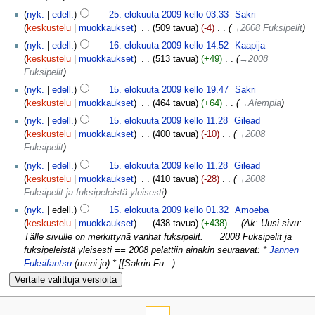
nyk.
edell.
25. elokuuta 2009 kello 03.33
‎
Sakri
keskustelu
muokkaukset
‎
509 tavua
-4
‎
→‎2008 Fuksipelit
nyk.
edell.
16. elokuuta 2009 kello 14.52
‎
Kaapija
keskustelu
muokkaukset
‎
513 tavua
+49
‎
→‎2008
Fuksipelit
nyk.
edell.
15. elokuuta 2009 kello 19.47
‎
Sakri
keskustelu
muokkaukset
‎
464 tavua
+64
‎
→‎Aiempia
nyk.
edell.
15. elokuuta 2009 kello 11.28
‎
Gilead
keskustelu
muokkaukset
‎
400 tavua
-10
‎
→‎2008
Fuksipelit
nyk.
edell.
15. elokuuta 2009 kello 11.28
‎
Gilead
keskustelu
muokkaukset
‎
410 tavua
-28
‎
→‎2008
Fuksipelit ja fuksipeleistä yleisesti
nyk.
edell.
15. elokuuta 2009 kello 01.32
‎
Amoeba
keskustelu
muokkaukset
‎
438 tavua
+438
‎
Ak: Uusi sivu:
Tälle sivulle on merkittynä vanhat fuksipelit. == 2008 Fuksipelit ja
fuksipeleistä yleisesti == 2008 pelattiin ainakin seuraavat: *
Jannen
Fuksifantsu
(meni jo) * [[Sakrin Fu...