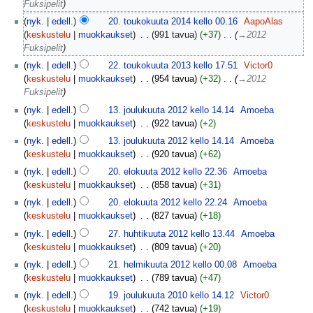
Fuksipelit
nyk.
edell.
20. toukokuuta 2014 kello 00.16
‎
AapoAlas
keskustelu
muokkaukset
‎
991 tavua
+37
‎
→‎2012
Fuksipelit
nyk.
edell.
22. toukokuuta 2013 kello 17.51
‎
Victor0
keskustelu
muokkaukset
‎
954 tavua
+32
‎
→‎2012
Fuksipelit
nyk.
edell.
13. joulukuuta 2012 kello 14.14
‎
Amoeba
keskustelu
muokkaukset
‎
922 tavua
+2
nyk.
edell.
13. joulukuuta 2012 kello 14.14
‎
Amoeba
keskustelu
muokkaukset
‎
920 tavua
+62
nyk.
edell.
20. elokuuta 2012 kello 22.36
‎
Amoeba
keskustelu
muokkaukset
‎
858 tavua
+31
nyk.
edell.
20. elokuuta 2012 kello 22.24
‎
Amoeba
keskustelu
muokkaukset
‎
827 tavua
+18
nyk.
edell.
27. huhtikuuta 2012 kello 13.44
‎
Amoeba
keskustelu
muokkaukset
‎
809 tavua
+20
nyk.
edell.
21. helmikuuta 2012 kello 00.08
‎
Amoeba
keskustelu
muokkaukset
‎
789 tavua
+47
nyk.
edell.
19. joulukuuta 2010 kello 14.12
‎
Victor0
keskustelu
muokkaukset
‎
742 tavua
+19