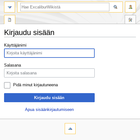
Kirjaudu sisään
Siirry
Siirry
Käyttäjänimi
navigaatioon
hakuun
Salasana
Pidä minut kirjautuneena
Kirjaudu sisään
Apua sisäänkirjautumiseen