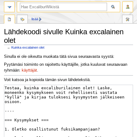
lisää
Lähdekoodi sivulle Kuinka excalainen
olet
←
Kuinka excalainen olet
Siirry
Siirry
Sinulla ei ole oikeutta muokata tätä sivua seuraavasta syystä:
navigaatioon
hakuun
Pyytämäsi toiminto on rajoitettu käyttäjille, jotka kuuluvat seuraavaan
ryhmään:
käyttäjät
.
Voit katsoa ja kopioida tämän sivun lähdetekstiä.