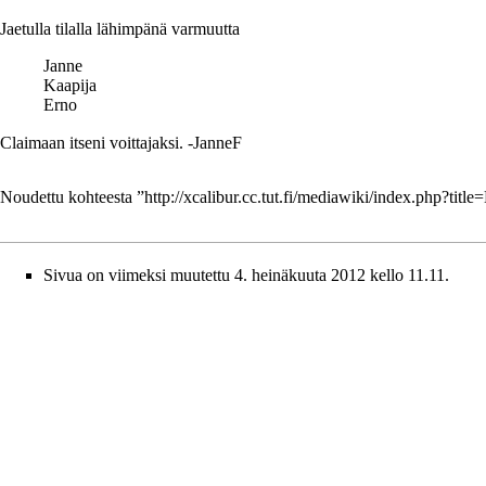
Jaetulla tilalla lähimpänä varmuutta
Janne
Kaapija
Erno
Claimaan itseni voittajaksi. -JanneF
Noudettu kohteesta ”
http://xcalibur.cc.tut.fi/mediawiki/index.php?ti
Sivua on viimeksi muutettu 4. heinäkuuta 2012 kello 11.11.