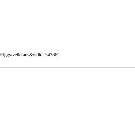
tle=Higgs-veikkaus&oldid=34386
”