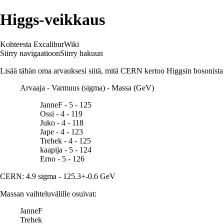
Higgs-veikkaus
Kohteesta ExcaliburWiki
Siirry navigaatioon
Siirry hakuun
Lisää tähän oma arvauksesi siitä, mitä CERN kertoo Higgsin bosonista 4
Arvaaja - Varmuus (sigma) - Massa (GeV)
JanneF - 5 - 125
Ossi - 4 - 119
Juko - 4 - 118
Jape - 4 - 123
Trehek - 4 - 125
kaapija - 5 - 124
Erno - 5 - 126
CERN: 4.9 sigma - 125.3+-0.6 GeV
Massan vaihteluvälille osuivat:
JanneF
Trehek