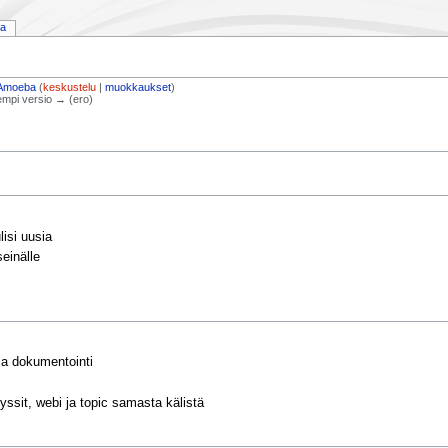
ia
Amoeba
(
keskustelu
|
muokkaukset
)
empi versio → (ero)
lisi uusia
einälle
 ja dokumentointi
ssit, webi ja topic samasta kälistä