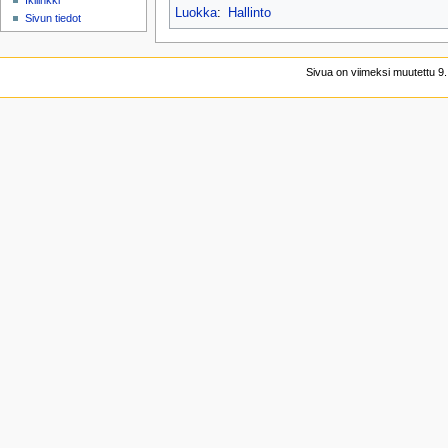
Ikilinkki
Luokka
:
Hallinto
Sivun tiedot
Sivua on viimeksi muutettu 9.