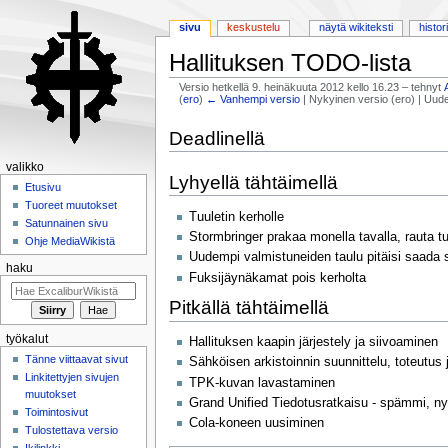
sivu
keskustelu
näytä wikiteksti
histor
Hallituksen TODO-lista
Versio hetkellä 9. heinäkuuta 2012 kello 16.23 – tehnyt
(
ero
)
← Vanhempi versio
| Nykyinen versio (ero) | Uud
Siirry
Siirry
Deadlinellä
navigaatioon
hakuun
valikko
Lyhyellä tähtäimellä
Etusivu
Tuoreet muutokset
Tuuletin kerholle
Satunnainen sivu
Stormbringer prakaa monella tavalla, rauta tu
Ohje MediaWikistä
Uudempi valmistuneiden taulu pitäisi saada s
haku
Fuksijäynäkamat pois kerholta
Pitkällä tähtäimellä
työkalut
Hallituksen kaapin järjestely ja siivoaminen
Tänne viittaavat sivut
Sähköisen arkistoinnin suunnittelu, toteutus
Linkitettyjen sivujen
TPK-kuvan lavastaminen
muutokset
Grand Unified Tiedotusratkaisu - spämmi, nyy
Toimintosivut
Cola-koneen uusiminen
Tulostettava versio