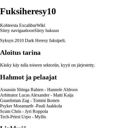
Fuksiheresy10
Kohteesta ExcaliburWiki
Siirry navigaatioon
Siirry hakuun
Syksyn 2010 Dark Heresy fuksipeli.
Aloitus tarina
Käsky käy tulla toiseen sektoriin, kyyti on järjestetty.
Hahmot ja pelaajat
Assassin Shinga Rahien - Hannele Ahlroos
Arbitrator Lucas Alexander - Matti Kaija
Guardsman Zag - Tommi Ikonen
Psyker Moramarth -Pauli Jaakkola
Scum Chris - Jyri Roppola
Tech-Priest Urpo - Myllis