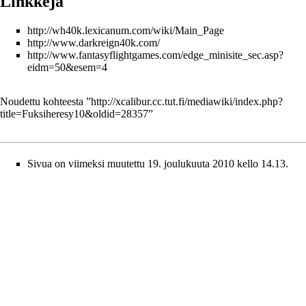
Linkkejä
http://wh40k.lexicanum.com/wiki/Main_Page
http://www.darkreign40k.com/
http://www.fantasyflightgames.com/edge_minisite_sec.asp?
eidm=50&esem=4
Noudettu kohteesta ”
http://xcalibur.cc.tut.fi/mediawiki/index.php?
title=Fuksiheresy10&oldid=28357
”
Sivua on viimeksi muutettu 19. joulukuuta 2010 kello 14.13.